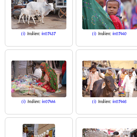
(i)
Indien:
in07437
(i)
Indien:
in07440
(i)
Indien:
in07444
(i)
Indien:
in07446