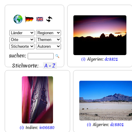
suchen:
(i)
Algerien:
dz8821
Stichworte:
A - Z
(i)
Algerien:
dz8801
(i)
Indien:
in06680