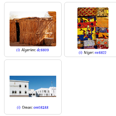
(i)
Algerien:
dz8809
(i)
Niger:
ne8822
(i)
Oman:
om08188