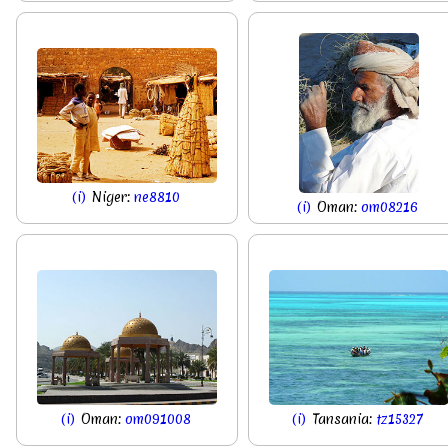
(i)
Niger:
ne8810
(i)
Oman:
om08216
(i)
Oman:
om091008
(i)
Tansania:
tz15327