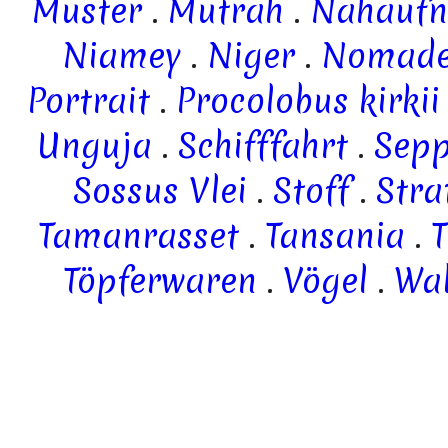
Muster
.
Mutrah
.
Nahauf
Niamey
.
Niger
.
Nomad
Portrait
.
Procolobus kirkii
Unguja
.
Schifffahrt
.
Sepp
Sossus Vlei
.
Stoff
.
Stra
Tamanrasset
.
Tansania
.
T
Töpferwaren
.
Vögel
.
Wal