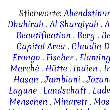
Stichworte:
Abendstim
Dhahirah
.
Al Sharqiyah
.
A
Beautification
.
Berg
.
B
Capital Area
.
Claudia D
Erongo
.
Fischer
.
Flamin
Marché
.
Hütte
.
Indien
.
I
Hasan
.
Jambiani
.
Jozani
Lagune
.
Landschaft
.
Lud
Menschen
.
Minarett
.
Mos