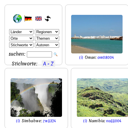
suchen:
(i)
Oman:
om08004
Stichworte:
A - Z
(i)
Simbabwe:
zw1324
(i)
Namibia:
na11004