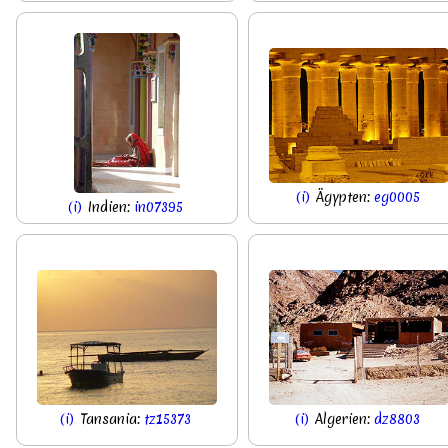
(i)
Ägypten:
eg0005
(i)
Indien:
in07395
(i)
Tansania:
tz15373
(i)
Algerien:
dz8803