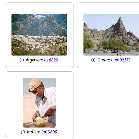
(i)
Algerien:
dz8829
(i)
Oman:
om092173
(i)
Indien:
in06895