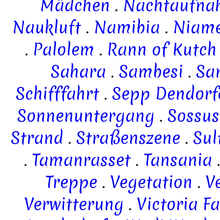
Mädchen
.
Nachtaufna
Naukluft
.
Namibia
.
Niam
.
Palolem
.
Rann of Kutch
Sahara
.
Sambesi
.
Sa
Schifffahrt
.
Sepp Dendorf
Sonnenuntergang
.
Sossus
Strand
.
Straßenszene
.
Sul
.
Tamanrasset
.
Tansania
Treppe
.
Vegetation
.
V
Verwitterung
.
Victoria Fa