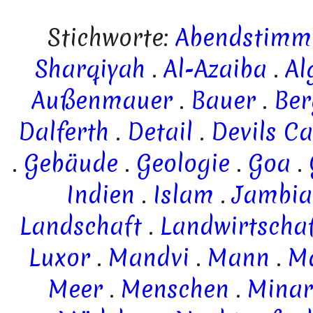
Stichworte:
Abendstimm
Sharqiyah
.
Al-Azaiba
.
Al
Außenmauer
.
Bauer
.
Ber
Dalferth
.
Detail
.
Devils C
.
Gebäude
.
Geologie
.
Goa
.
Indien
.
Islam
.
Jambia
Landschaft
.
Landwirtscha
Luxor
.
Mandvi
.
Mann
.
M
Meer
.
Menschen
.
Minar